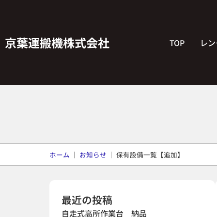
京葉運搬機株式会社
TOP
レン
ホーム
｜
お知らせ
｜
保有設備一覧【追加】
最近の投稿
自走式高所作業台 納品