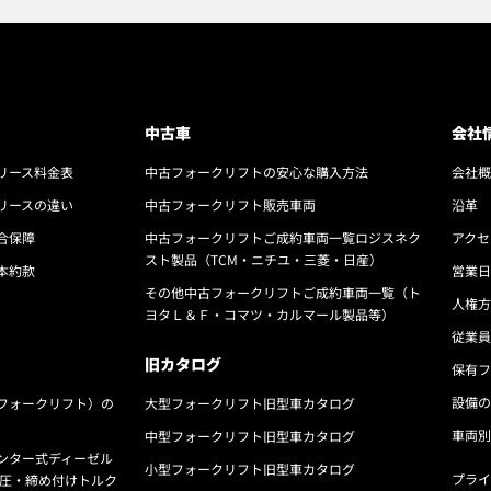
中古車
会社
リース料金表
中古フォークリフトの安心な購入方法
会社概
リースの違い
中古フォークリフト販売車両
沿革
合保障
中古フォークリフトご成約車両一覧ロジスネク
アクセ
スト製品（TCM・ニチユ・三菱・日産）
本約款
営業日
その他中古フォークリフトご成約車両一覧（ト
人権方
ヨタＬ＆Ｆ・コマツ・カルマール製品等）
従業員
旧カタログ
保有フ
設備の
フォークリフト）の
大型フォークリフト旧型車カタログ
車両別
中型フォークリフト旧型車カタログ
ンター式ディーゼル
小型フォークリフト旧型車カタログ
プライ
気圧・締め付けトルク