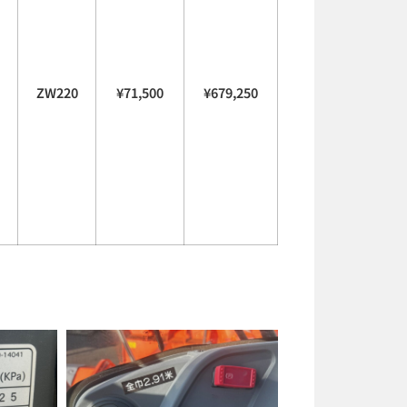
ZW220
¥71,500
¥679,250