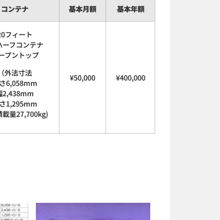
コンテナ
基本月額
基本年額
20フィート
ハーフコンテナ
ープントップ
（外法寸法
¥50,000
¥400,000
さ6,058mm
幅2,438mm
さ1,295mm
載量27,700kg)