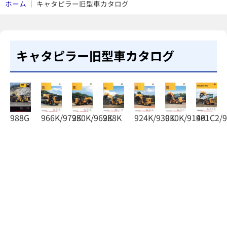
ホーム
｜
キャタピラー旧型車カタログ
キャタピラー旧型車カタログ
988G
966K/972K
950K/962K
938K
924K/930K
910K/914K
901C2/