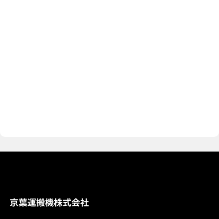
フォークリフトレンタル料
金表はこちら
料金表を見る
料金表
京葉運搬機株式会社